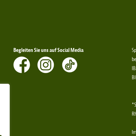
Begleiten Sie uns auf Social Media
Sp
be
IB
B
*S
Rh
I