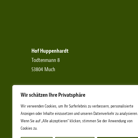
Hof Huppenhardt
Todtenmann 8
53804 Much
Telefon:
+49 (0)2245-6190-0
Wir schätzen Ihre Privatsphäre
Telefax:
+49 (0)2245-6190-11
E-Mail:
info[at]etn-ev.de
Wir verwenden Cookies, um Ihr Surferlebnis zu verbessern, personalisierte
Anzeigen oder Inhalte einzusetzen und unseren Datenverkehr zu analysieren.
Wenn Sie auf „Alle akzeptieren" klicken, stimmen Sie der Anwendung von
Cookies zu.