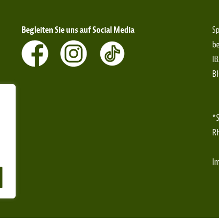
Begleiten Sie uns auf Social Media
Sp
be
IB
B
*S
Rh
I