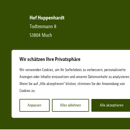
Hof Huppenhardt
Todtenmann 8
53804 Much
Telefon:
+49 (0)2245-6190-0
Wir schätzen Ihre Privatsphäre
Telefax:
+49 (0)2245-6190-11
E-Mail:
info[at]etn-ev.de
Wir verwenden Cookies, um Ihr Surferlebnis zu verbessern, personalisierte
Anzeigen oder Inhalte einzusetzen und unseren Datenverkehr zu analysieren.
Wenn Sie auf „Alle akzeptieren" klicken, stimmen Sie der Anwendung von
Cookies zu.
Anpassen
Alles ablehnen
Alle akzeptieren