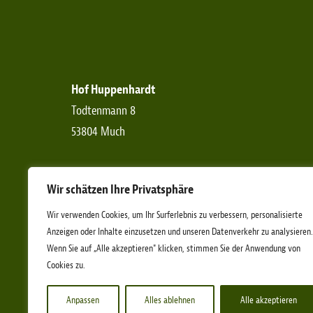
Hof Huppenhardt
Todtenmann 8
53804 Much
Telefon:
+49 (0)2245-6190-0
Wir schätzen Ihre Privatsphäre
Telefax:
+49 (0)2245-6190-11
E-Mail:
info[at]etn-ev.de
Wir verwenden Cookies, um Ihr Surferlebnis zu verbessern, personalisierte
Anzeigen oder Inhalte einzusetzen und unseren Datenverkehr zu analysieren.
Wenn Sie auf „Alle akzeptieren" klicken, stimmen Sie der Anwendung von
Cookies zu.
Anpassen
Alles ablehnen
Alle akzeptieren