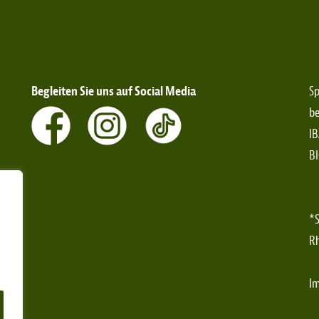
Begleiten Sie uns auf Social Media
Sp
be
IB
B
*S
Rh
I