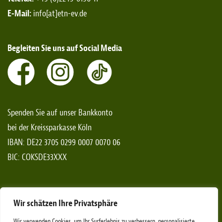
E-Mail:
info[at]etn-ev.de
Begleiten Sie uns auf Social Media
Spenden Sie auf unser Bankkonto
bei der Kreissparkasse Köln
IBAN: DE22 3705 0299 0007 0070 06
BIC: COKSDE33XXX
*Spendenaufrufe gelten nicht für das Bundesgebiet von
Wir schätzen Ihre Privatsphäre
Rheinland-Pfalz
Wir verwenden Cookies, um Ihr Surferlebnis zu verbessern, personalisierte