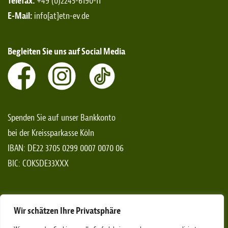
Telefax:
+49 (0)2245-6190-11
E-Mail:
info[at]etn-ev.de
Begleiten Sie uns auf Social Media
Spenden Sie auf unser Bankkonto
bei der Kreissparkasse Köln
IBAN: DE22 3705 0299 0007 0070 06
BIC: COKSDE33XXX
*Spendenaufrufe gelten nicht für das Bundesgebiet von
Wir schätzen Ihre Privatsphäre
Rheinland-Pfalz