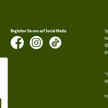
Begleiten Sie uns auf Social Media
Sp
be
IB
B
*S
Rh
I