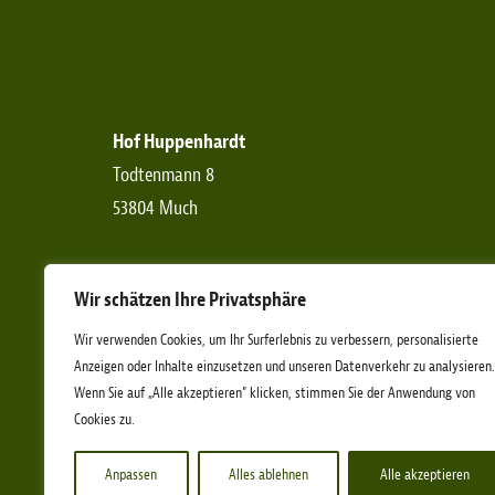
Hof Huppenhardt
Todtenmann 8
53804 Much
Telefon:
+49 (0)2245-6190-0
Wir schätzen Ihre Privatsphäre
Telefax:
+49 (0)2245-6190-11
E-Mail:
info[at]etn-ev.de
Wir verwenden Cookies, um Ihr Surferlebnis zu verbessern, personalisierte
Anzeigen oder Inhalte einzusetzen und unseren Datenverkehr zu analysieren.
Wenn Sie auf „Alle akzeptieren" klicken, stimmen Sie der Anwendung von
Cookies zu.
Anpassen
Alles ablehnen
Alle akzeptieren