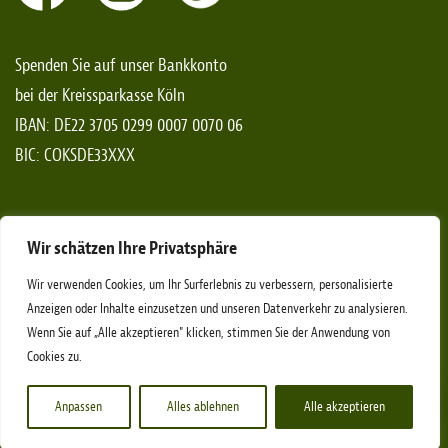
Spenden Sie auf unser Bankkonto
bei der Kreissparkasse Köln
IBAN: DE22 3705 0299 0007 0070 06
BIC: COKSDE33XXX
*Spendenaufrufe gelten nicht für das Bundesgebiet von
Wir schätzen Ihre Privatsphäre
Rheinland-Pfalz
Wir verwenden Cookies, um Ihr Surferlebnis zu verbessern, personalisierte
Anzeigen oder Inhalte einzusetzen und unseren Datenverkehr zu analysieren.
Wenn Sie auf „Alle akzeptieren" klicken, stimmen Sie der Anwendung von
Impressum
Datenschutz
Cookies zu.
Anpassen
Alles ablehnen
Alle akzeptieren