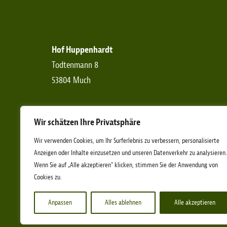
Hof Huppenhardt
Todtenmann 8
53804 Much
Telefon:
+49 (0)2245-6190-0
Wir schätzen Ihre Privatsphäre
Telefax:
+49 (0)2245-6190-11
E-Mail:
info[at]etn-ev.de
Wir verwenden Cookies, um Ihr Surferlebnis zu verbessern, personalisierte
Anzeigen oder Inhalte einzusetzen und unseren Datenverkehr zu analysieren.
Wenn Sie auf „Alle akzeptieren" klicken, stimmen Sie der Anwendung von
Cookies zu.
Anpassen
Alles ablehnen
Alle akzeptieren