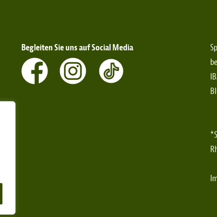
Begleiten Sie uns auf Social Media
Sp
be
IB
B
*S
Rh
I