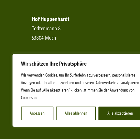
Hof Huppenhardt
Todtenmann 8
53804 Much
Telefon:
+49 (0)2245-6190-0
Wir schätzen Ihre Privatsphäre
Telefax:
+49 (0)2245-6190-11
E-Mail:
info[at]etn-ev.de
Wir verwenden Cookies, um Ihr Surferlebnis zu verbessern, personalisierte
Anzeigen oder Inhalte einzusetzen und unseren Datenverkehr zu analysieren.
Wenn Sie auf „Alle akzeptieren" klicken, stimmen Sie der Anwendung von
Cookies zu.
Anpassen
Alles ablehnen
Alle akzeptieren