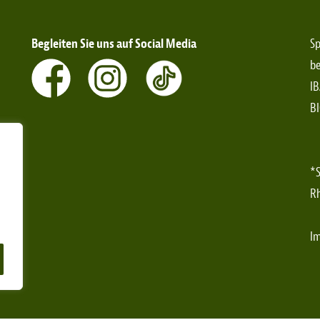
Begleiten Sie uns auf Social Media
Sp
be
IB
B
*S
Rh
I